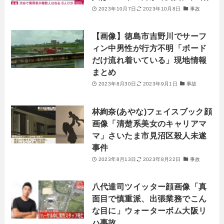
2023年10月7日
2023年10月8日
事故
【画像】徳島市吉野川でサーフ
ィン中男性が行方不明「ボード
だけ流れ着いている」現地情報
まとめ
2023年8月30日
2023年9月1日
事故
林絢奈(あやな)フェイスブック顔
画像「清楚系美女のキャリアマ
マ」さいたま市見沼区殺人未遂
事件
2023年8月13日
2023年8月22日
事故
八代達司ツイッター顔画像「真
面目で慎重派、出張業務でこん
な目に」ウォーターボム大阪リ
ハ事故