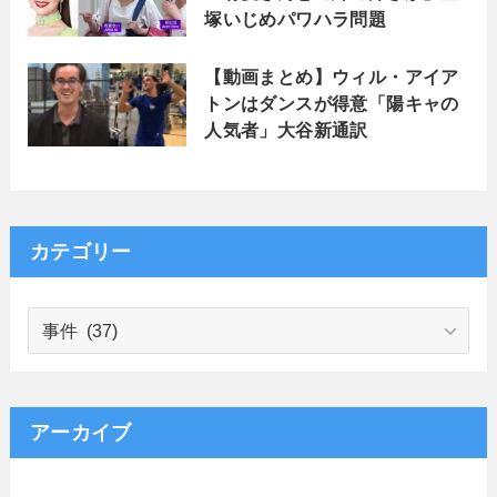
塚いじめパワハラ問題
【動画まとめ】ウィル・アイア
トンはダンスが得意「陽キャの
人気者」大谷新通訳
カテゴリー
カ
テ
ゴ
リ
ー
アーカイブ