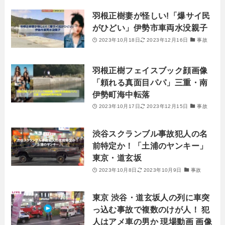
羽根正樹妻が怪しい!「爆サイ民
がひどい」伊勢市車両水没親子
2023年10月18日
2023年12月16日
事故
羽根正樹フェイスブック顔画像
「頼れる真面目パパ」三重・南
伊勢町海中転落
2023年10月17日
2023年12月15日
事故
渋谷スクランブル事故犯人の名
前特定か！「土浦のヤンキー」
東京・道玄坂
2023年10月8日
2023年10月9日
事故
東京 渋谷・道玄坂人の列に車突
っ込む事故で複数のけが人！ 犯
人はアメ車の男か 現場動画 画像