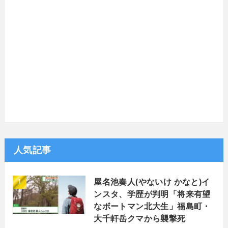
人気記事
屋名池奏人(やないけ かなと)イ
ンスタ、学歴が判明「将来有望
なボートマン北大生」福島町・
大千軒岳クマから襲撃死