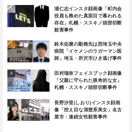
浦仁志インスタ顔画像「町内会
役員も務めた真面目で慕われる
存在」札幌・ススキノ頭部切断
殺害事件
鈴木佑麿の勤務先は西埼玉中央
病院「イケメンのラガーマン医
師」埼玉・所沢市ひき逃げ事件
田村瑠奈フェイスブック顔画像
「父親に守られた猟奇的な女」
札幌・ススキノ頭部切断事件
長野汐里(しおり)インスタ顔画
像「控え目な清楚系美女」名古
屋市・連続女性殺害事件