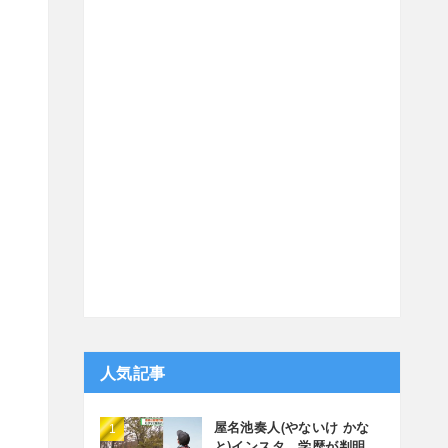
人気記事
屋名池奏人(やないけ かな
と)インスタ、学歴が判明