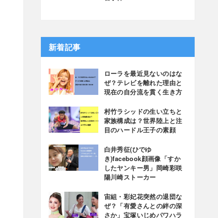
新着記事
ローラを最近見ないのはな
ぜ？テレビを離れた理由と
現在の自分流を貫く生き方
村竹ラシッドの生い立ちと
家族構成は？世界陸上と注
目のハードル王子の素顔
白井秀征(ひでゆ
き)facebook顔画像「すか
したヤンキー男」岡崎彩咲
陽川崎ストーカー
宙組・彩妃花突然の退団な
ぜ？「有愛さんとの絆の深
さか」宝塚いじめパワハラ