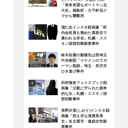
「将来有望なボートマン北
大生」福島町・大千軒岳ク
マから襲撃死
浦仁志インスタ顔画像「町
内会役員も務めた真面目で
慕われる存在」札幌・スス
キノ頭部切断殺害事件
鈴木佑麿の勤務先は西埼玉
中央病院「イケメンのラガ
ーマン医師」埼玉・所沢市
ひき逃げ事件
田村瑠奈フェイスブック顔
画像「父親に守られた猟奇
的な女」札幌・ススキノ頭
部切断事件
長野汐里(しおり)インスタ顔
画像「控え目な清楚系美
女」名古屋市・連続女性殺
害事件