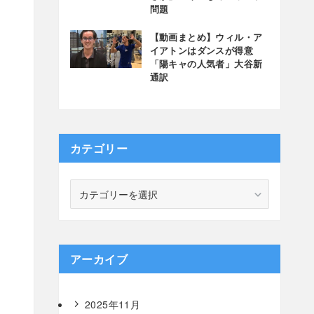
問題
【動画まとめ】ウィル・ア
イアトンはダンスが得意
「陽キャの人気者」大谷新
通訳
カテゴリー
カ
テ
ゴ
リ
ー
アーカイブ
2025年11月