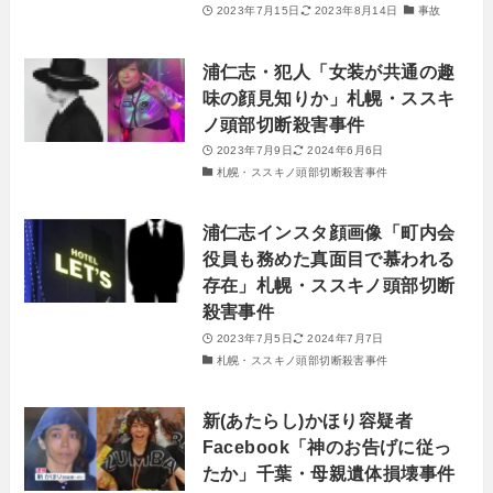
2023年7月15日
2023年8月14日
事故
浦仁志・犯人「女装が共通の趣
味の顔見知りか」札幌・ススキ
ノ頭部切断殺害事件
2023年7月9日
2024年6月6日
札幌・ススキノ頭部切断殺害事件
浦仁志インスタ顔画像「町内会
役員も務めた真面目で慕われる
存在」札幌・ススキノ頭部切断
殺害事件
2023年7月5日
2024年7月7日
札幌・ススキノ頭部切断殺害事件
新(あたらし)かほり容疑者
Facebook「神のお告げに従っ
たか」千葉・母親遺体損壊事件