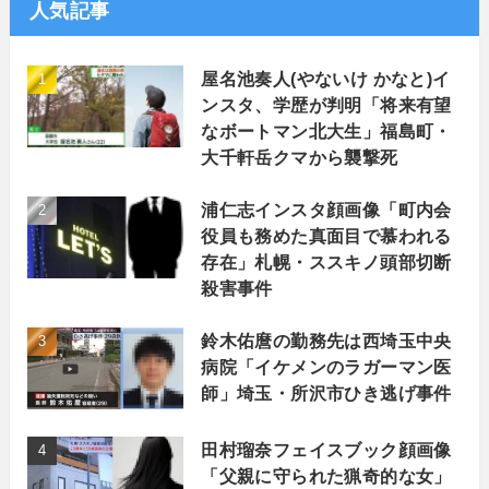
人気記事
屋名池奏人(やないけ かなと)イ
ンスタ、学歴が判明「将来有望
なボートマン北大生」福島町・
大千軒岳クマから襲撃死
浦仁志インスタ顔画像「町内会
役員も務めた真面目で慕われる
存在」札幌・ススキノ頭部切断
殺害事件
鈴木佑麿の勤務先は西埼玉中央
病院「イケメンのラガーマン医
師」埼玉・所沢市ひき逃げ事件
田村瑠奈フェイスブック顔画像
「父親に守られた猟奇的な女」