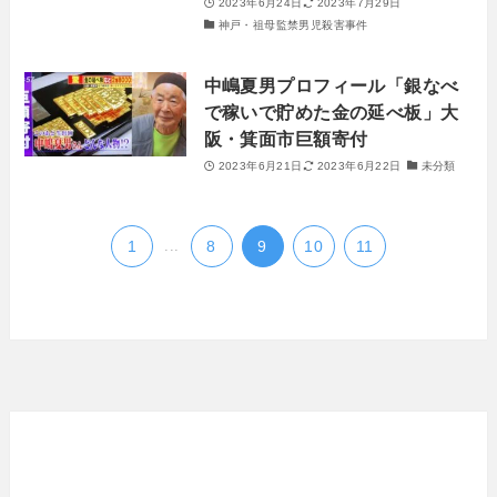
2023年6月24日
2023年7月29日
神戸・祖母監禁男児殺害事件
中嶋夏男プロフィール「銀なべ
で稼いで貯めた金の延べ板」大
阪・箕面市巨額寄付
2023年6月21日
2023年6月22日
未分類
1
...
8
9
10
11