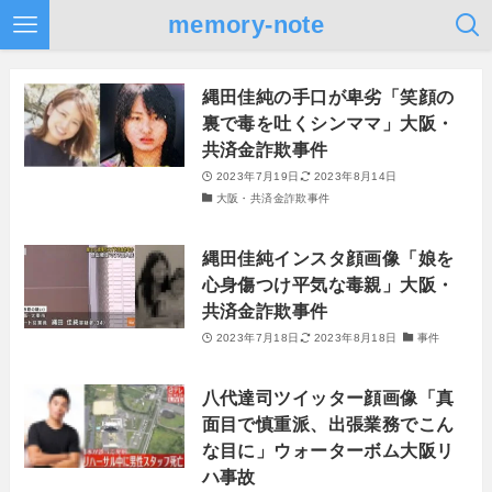
memory-note
縄田佳純の手口が卑劣「笑顔の
裏で毒を吐くシンママ」大阪・
共済金詐欺事件
2023年7月19日
2023年8月14日
大阪・共済金詐欺事件
縄田佳純インスタ顔画像「娘を
心身傷つけ平気な毒親」大阪・
共済金詐欺事件
2023年7月18日
2023年8月18日
事件
八代達司ツイッター顔画像「真
面目で慎重派、出張業務でこん
な目に」ウォーターボム大阪リ
ハ事故