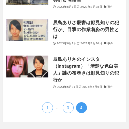
2023年6月7日
2023年8月28日
事件
辰島ありさ殺害は顔見知りの犯
行か、目撃の作業着姿の男性と
は
2023年6月1日
2023年8月30日
事件
辰島ありさのインスタ
（Instagram）「清楚な色白美
人」謎の布巻きは顔見知りの犯
行か
2023年5月31日
2024年6月6日
事件
1
...
3
4