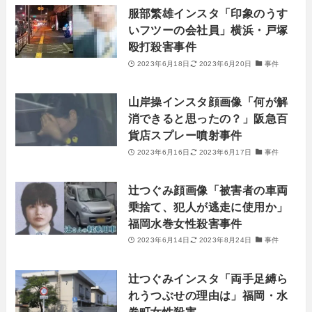
服部繁雄インスタ「印象のうす
いフツーの会社員」横浜・戸塚
殴打殺害事件
2023年6月18日
2023年6月20日
事件
山岸操インスタ顔画像「何が解
消できると思ったの？」阪急百
貨店スプレー噴射事件
2023年6月16日
2023年6月17日
事件
辻つぐみ顔画像「被害者の車両
乗捨て、犯人が逃走に使用か」
福岡水巻女性殺害事件
2023年6月14日
2023年8月24日
事件
辻つぐみインスタ「両手足縛ら
れうつぶせの理由は」福岡・水
巻町女性殺害