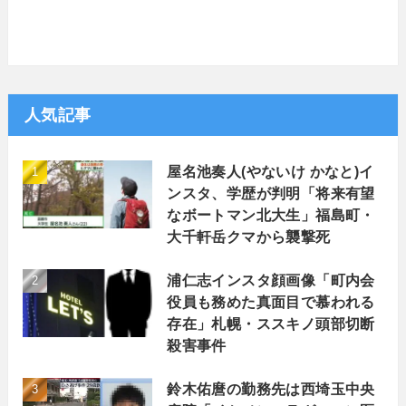
人気記事
屋名池奏人(やないけ かなと)イ
ンスタ、学歴が判明「将来有望
なボートマン北大生」福島町・
大千軒岳クマから襲撃死
浦仁志インスタ顔画像「町内会
役員も務めた真面目で慕われる
存在」札幌・ススキノ頭部切断
殺害事件
鈴木佑麿の勤務先は西埼玉中央