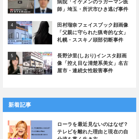
病院「イケメンのラガーマン医
師」埼玉・所沢市ひき逃げ事件
田村瑠奈フェイスブック顔画像
「父親に守られた猟奇的な女」
札幌・ススキノ頭部切断事件
長野汐里(しおり)インスタ顔画
像「控え目な清楚系美女」名古
屋市・連続女性殺害事件
新着記事
ローラを最近見ないのはなぜ？
テレビを離れた理由と現在の自
分流を貫く生き方