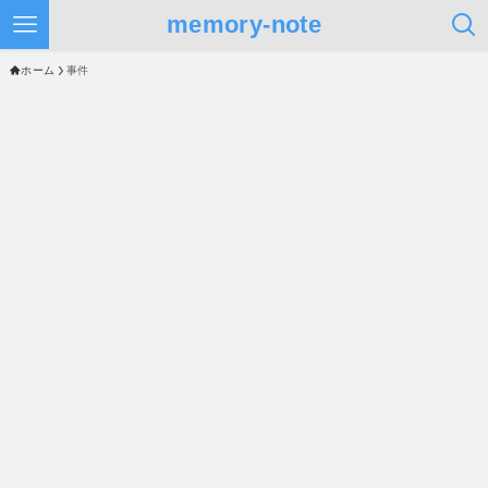
memory-note
ホーム
事件